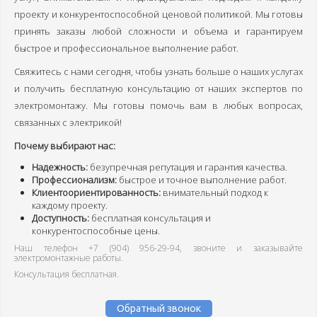
проекту и конкурентоспособной ценовой политикой. Мы готовы
Наши цены
принять заказы любой сложности и объема и гарантируем
Фотогалерея
быстрое и профессиональное выполнение работ.
г. Гусь-Хрустальный
Свяжитесь с нами сегодня, чтобы узнать больше о наших услугах
и получить бесплатную консультацию от наших экспертов по
г. Владимир
электромонтажу. Мы готовы помочь вам в любых вопросах,
связанных с электрикой!
Почему выбирают нас:
г. Александров
Надежность:
безупречная репутация и гарантия качества.
Профессионализм:
быстрое и точное выполнение работ.
г. Ковров
Клиентоориентированность:
внимательный подход к
каждому проекту.
г. Муром
Доступность:
бесплатная консультация и
конкурентоспособные цены.
г. Суздаль
Наш телефон
+7 (904) 956-29-94
, звоните и заказывайте
электромонтажные работы.
Консультация бесплатная.
Обратный звонок