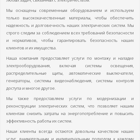
любых задач, связанных с электричеством.
Прокладка кабеля
Мы оснащены современным оборудованием и используем
только высококачественные материалы, чтобы обеспечить
Монтаж светильников
надежность и долговечность наших электрических систем. Мы
строго следим за соблюдением всех требований безопасности
Замена электросчётчиков
и нормативов, чтобы гарантировать безопасность наших
Установка розеток-выключателей
клиентов и их имущества.
Наша компания предоставляет услуги по монтажу и наладке
Заземление в частном доме
электрооборудования, включая системы освещения,
Замена электропроводки
распределительные щиты, автоматические выключатели,
генераторы, системы видеонаблюдения, системы контроля
Прайс-Лист
доступа и многое другое.
О компании
Мы также предоставляем услуги по модернизации и
реконструкции электрических систем, что позволяет нашим
Политика обработки персональных данных
клиентам снизить затраты на энергопотребление и повысить
эффективность работы их систем.
Наши специалисты
Наши клиенты всегда остаются довольны качеством наших
Наша гарантия
услуг, внимательным и индивидуальным подходом к каждому