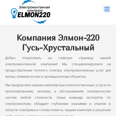
+7 (904) 956-29-94
Компания Элмон-220
info@elmon220.ru
Гусь-Хрустальный
Главная
Добро пожаловать на главную страницу нашей
Услуги
электромонтажной компании! Мы специализируемся на
предоставлении полного спектра электромонтажных услуг для
Подключение проводов
жилых, коммерческих и промышленных объектов.
Услуги электрика
Мы предлагаем нашим клиентам высококачественные услуги по
проектированию, монтажу и обслуживанию электрических
Электромонтажные работы
систем любой сложности. Наша команда экспертов по
Правила работы с электричеством
электромонтажу обладает глубокими знаниями и опытом в
области электрики и готова помочь нашим клиентам в решении
Монтаж СИП