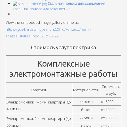
Стальная полоса для заземления
Стальная полоса для заземления
View the embedded image gallery online at:
https://gus-khrustalnyj.elmon220.ru/kontakty/nashi-
spetsialisty#sigProId898cf50799
Стоимось услуг электрика
Комплексные
электромонтажные работы
Стоимость
Квартиры
Материал стен
в руб.
кирпич
от 8000
Электромонтаж 1-комн. квартиры (до
40 кв.м.)
бетон
от 10000
кирпич
от 10000
Электромонтаж 2-комн. квартиры (до
50 кв.м.)
бетон
от 12000