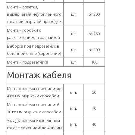
Монтаж розетки,
выключателя неутопленного
шт
от 200
типа при открытой проводке
Монтаж коробки с
шт
от 250
расключением и распайкой
Выборка под подрозетник в
шт
от 100
бетонной стене (коронение)
Монтаж подразетника
шт
100
Монтаж кабеля
Монтаж кабеля сечением: до
м.п.
50
4 кв.мм открытым способом
Монтаж кабеля сечением: 6-
м.п.
70
10 кв.мм открытым способом
Укладка кабеля в кабельном
м.п.
40
канале сечением: до 4 кв. мм