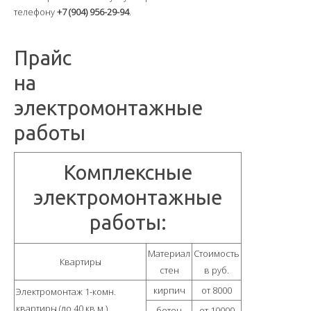
телефону
+7 (904) 956-29-94
.
Прокладка кабеля
Монтаж светильников
Прайс
Замена электросчётчиков
на
электромонтажные
Установка розеток-выключателей
работы
Заземление в частном доме
Замена электропроводки
Комплексные
Прайс-Лист
электромонтажные
О компании
работы:
Политика обработки персональных данных
Материал
Стоимость
Квартиры
Наши специалисты
стен
в руб.
кирпич
от 8000
Электромонтаж 1-комн.
Наша гарантия
квартиры (до 40 кв.м.)
бетон
от 10000