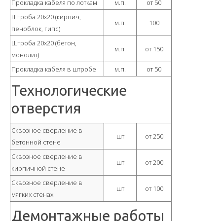
Прокладка кабеля по лоткам
м.п.
от 50
Штроба 20х20 (кирпич,
м.п.
100
пеноблок, гипс)
Штроба 20х20 (бетон,
м.п.
от 150
монолит)
Прокладка кабеля в штробе
м.п.
от 50
Технологические
отверстия
Сквозное сверление в
шт
от 250
бетонной стене
Сквозное сверление в
шт
от 200
кирпичной стене
Сквозное сверление в
шт
от 100
мягких стенах
Демонтажные работы