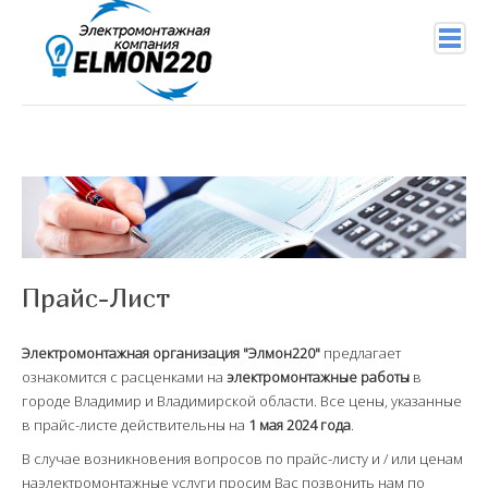
+7 (904) 956-29-94
info@elmon220.ru
Главная
Услуги
Прайс-Лист
Подключение проводов
Услуги электрика
Электромонтажная организация "Элмон220"
предлагает
ознакомится с расценками на
электромонтажные работы
в
Электромонтажные работы
городе Владимир и Владимирской области. Все цены, указанные
в прайс-листе действительны на
1 мая 2024 года
.
Правила работы с электричеством
В случае возникновения вопросов по прайс-листу и / или ценам
Монтаж СИП
наэлектромонтажные услуги просим Вас позвонить нам по