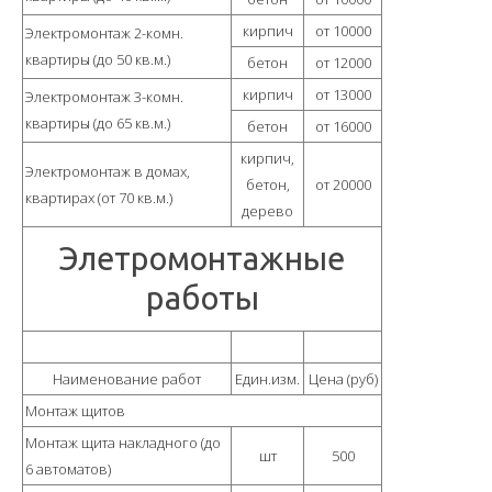
Наши цены
кирпич
от 10000
Электромонтаж 2-комн.
квартиры (до 50 кв.м.)
бетон
от 12000
Фотогалерея
кирпич
от 13000
Электромонтаж 3-комн.
г. Гусь-Хрустальный
квартиры (до 65 кв.м.)
бетон
от 16000
г. Владимир
кирпич,
Электромонтаж в домах,
бетон,
от 20000
квартирах (от 70 кв.м.)
дерево
г. Александров
Элетромонтажные
г. Ковров
работы
г. Муром
г. Суздаль
Наименование работ
Един.изм.
Цена (руб)
Монтаж щитов
Монтаж щита накладного (до
шт
500
6 автоматов)