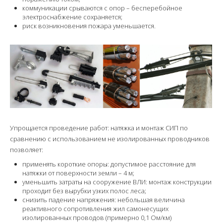
коммуникации срываются с опор – бесперебойное
Наши цены
электроснабжение сохраняется;
риск возникновения пожара уменьшается.
Фотогалерея
г. Гусь-Хрустальный
г. Владимир
г. Александров
Упрощается проведение работ: натяжка и монтаж СИП по
г. Ковров
сравнению с использованием не изолированных проводников
г. Муром
позволяет:
применять короткие опоры: допустимое расстояние для
г. Суздаль
натяжки от поверхности земли – 4 м;
уменьшить затраты на сооружение ВЛИ: монтаж конструкции
проходит без вырубки узких полос леса;
снизить падение напряжения: небольшая величина
реактивного сопротивления жил самонесущих
изолированных проводов (примерно 0,1 Ом/км)