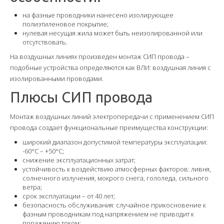
Прокладка кабеля
на фазные проводники нанесено изолирующее
полиэтиленовое покрытие;
нулевая несущая жила может быть неизолированной или
Монтаж светильников
отсутствовать.
Замена электросчётчиков
На воздушных линиях произведен монтаж СИП провода –
подобные устройства определяются как ВЛИ: воздушная линия с
Установка розеток-выключателей
изолированными проводами.
Плюсы СИП провода
Заземление в частном доме
Замена электропроводки
Монтаж воздушных линий электропередачи с применением СИП
провода создает функциональные преимущества конструкции:
Прайс-Лист
широкий диапазон допустимой температуры эксплуатации:
-60°C – +50°C;
О компании
снижение эксплуатационных затрат;
устойчивость к воздействию атмосферных факторов: ливня,
Политика обработки персональных данных
солнечного излучения, мокрого снега, гололеда, сильного
ветра;
Наши специалисты
срок эксплуатации – от 40 лет;
безопасность обслуживания: случайное прикосновение к
фазным проводникам под напряжением не приводит к
Наша гарантия
поражению током;