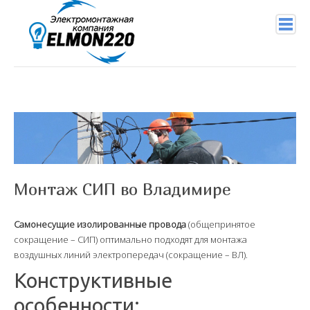
+7 (904) 956-29-94
info@elmon220.ru
Главная
Услуги
Монтаж СИП во Владимире
Подключение проводов
Услуги электрика
Самонесущие изолированные провода
(общепринятое
сокращение – СИП) оптимально подходят для монтажа
Электромонтажные работы
воздушных линий электропередач (сокращение – ВЛ).
Правила работы с электричеством
Конструктивные
особенности:
Монтаж СИП