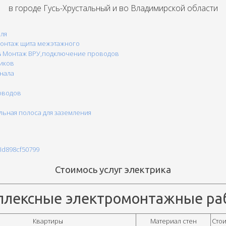
в городе Гусь-Хрустальный и во Владимирской области
еля
онтаж щита межэтажного
в
Монтаж ВРУ,подключение проводов
иков
нала
оводов
льная полоса для заземления
oId898cf50799
Стоимось услуг электрика
плексные электромонтажные ра
Квартиры
Материал стен
Стои