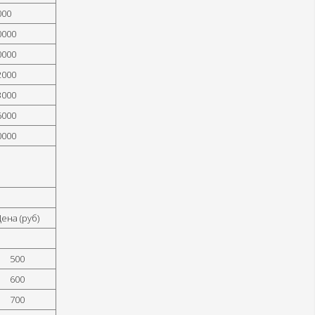
000
0000
0000
2000
3000
6000
0000
ена (руб)
500
600
700