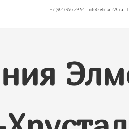
+7 (904) 956-29-94
info@elmon220.ru
ния Элм
-Хруста