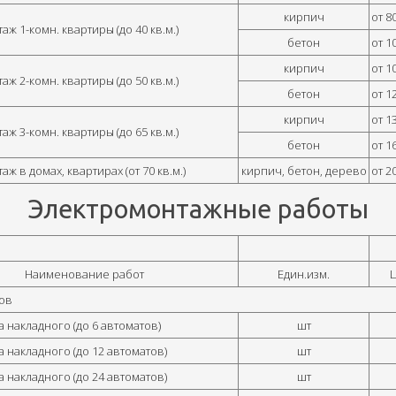
кирпич
от 8
ж 1-комн. квартиры (до 40 кв.м.)
бетон
от 1
кирпич
от 1
ж 2-комн. квартиры (до 50 кв.м.)
бетон
от 1
кирпич
от 1
ж 3-комн. квартиры (до 65 кв.м.)
бетон
от 1
ж в домах, квартирах (от 70 кв.м.)
кирпич, бетон, дерево
от 2
Электромонтажные работы
Наименование работ
Един.изм.
Ц
ов
 накладного (до 6 автоматов)
шт
 накладного (до 12 автоматов)
шт
 накладного (до 24 автоматов)
шт