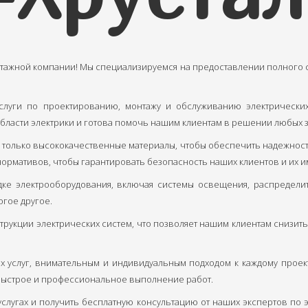
тажной компании! Мы специализируемся на предоставлении полного сп
луги по проектированию, монтажу и обслуживанию электрически
бласти электрики и готова помочь нашим клиентам в решении любых з
олько высококачественные материалы, чтобы обеспечить надежность 
ормативов, чтобы гарантировать безопасность наших клиентов и их и
дке электрооборудования, включая системы освещения, распредели
огое другое.
трукции электрических систем, что позволяет нашим клиентам снизит
х услуг, внимательным и индивидуальным подходом к каждому проек
 быстрое и профессиональное выполнение работ.
услугах и получить бесплатную консультацию от наших экспертов по