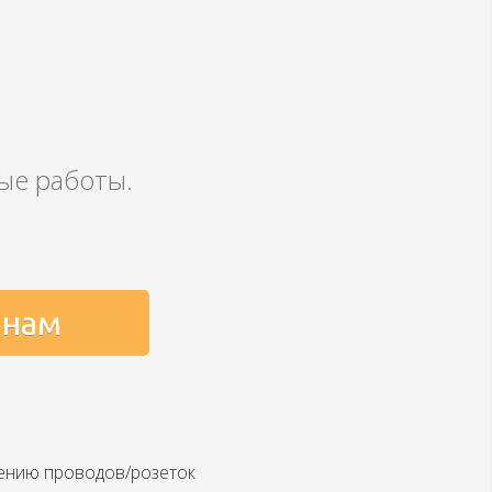
ные работы.
 нам
ению проводов/розеток